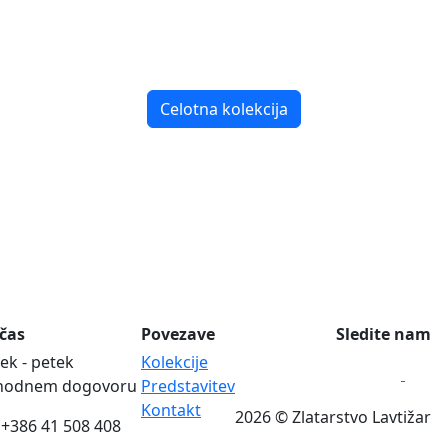
Celotna kolekcija
 čas
Povezave
Sledite nam
ek - petek
Kolekcije
hodnem dogovoru
Predstavitev
Kontakt
2026 © Zlatarstvo Lavtižar
+386 41 508 408