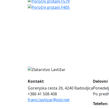
Kontakt
Delovni
Gorenjska cesta 26, 4240 Radovljica
Ponedelj
+386 41 508 408
Po pred
franci.lavtizar@siol.net
Telefon: