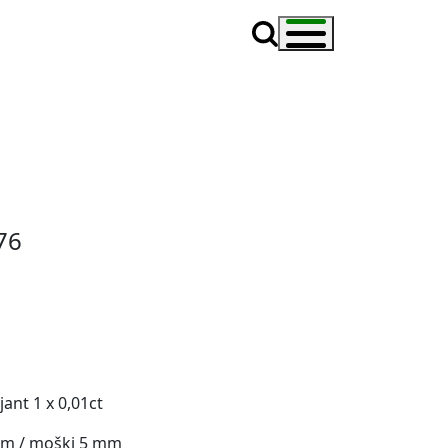
76
jant
1
x 0,01ct
mm / moški 5 mm