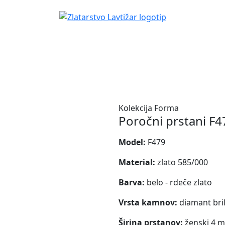
Kolekcija Forma
Poročni prstani F4
Model:
F479
Material:
zlato 585/000
Barva:
belo - rdeče zlato
Vrsta kamnov:
diamant bri
Širina prstanov:
ženski 4 