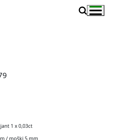
79
ljant
1
x 0,03ct
mm / moški 5 mm