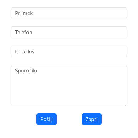
Pošlji
Zapri