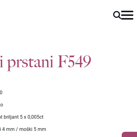
i prstani F549
00
to
 briljant 5 x 0,005ct
i 4 mm / moški 5 mm