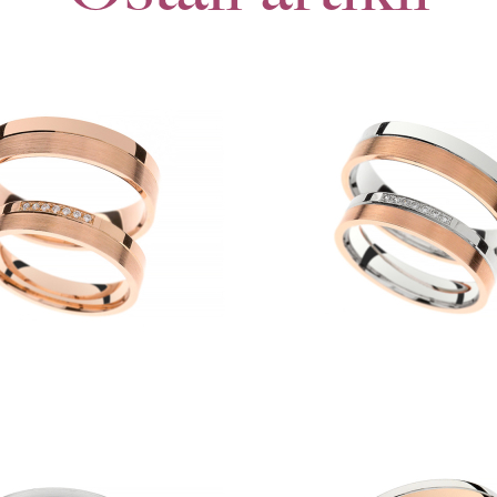
Povpraševanje
POROČNI PRSTANI F549