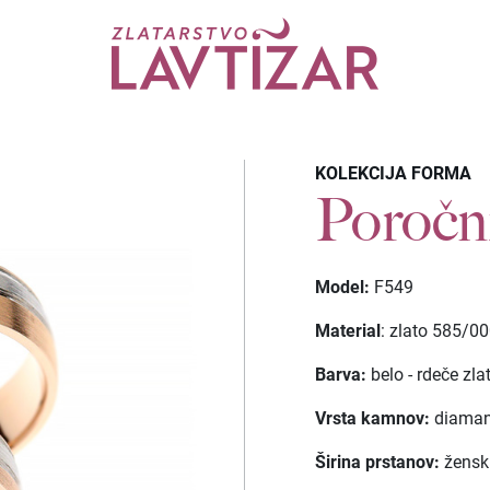
KOLEKCIJA FORMA
Poročn
Model:
F549
Material
: zlato 585/0
Barva:
belo - rdeče zla
Vrsta kamnov:
diamant
Širina prstanov:
žensk