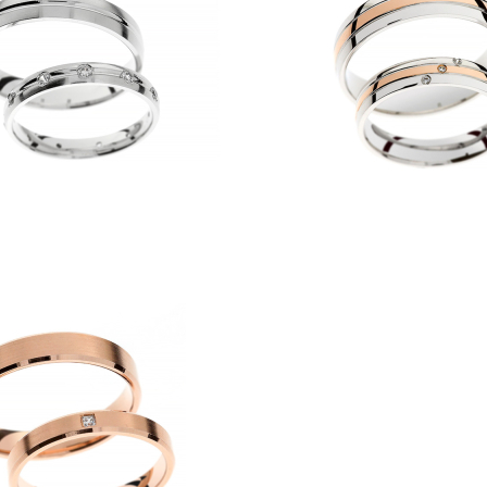
Predstavitev
POŠLJI
ZAPRI