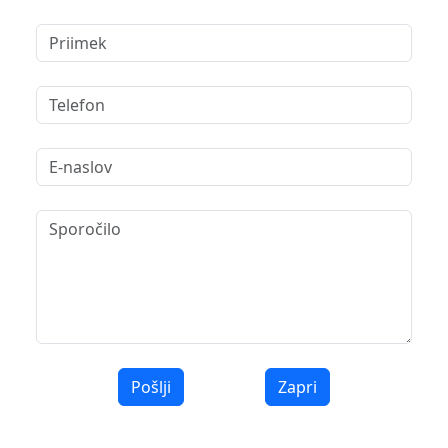
Pošlji
Zapri