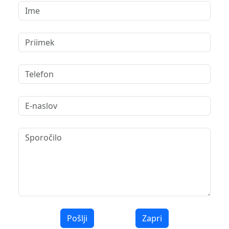
Pošlji
Zapri