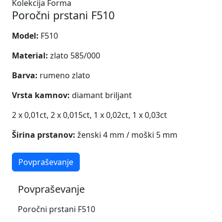
Kolekcija Forma
Poročni prstani F510
Model:
F510
Material:
zlato 585/000
Barva:
rumeno zlato
Vrsta kamnov:
diamant briljant
2 x 0,01ct,
2 x 0,015ct,
1 x 0,02ct,
1 x 0,03ct
Širina prstanov:
ženski 4 mm / moški 5 mm
Povpraševanje
Povpraševanje
Poročni prstani F510