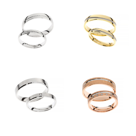
POROČNI PRSTANI F514
Kolekcije
KOLEKCIJA CLASSIC
KOLEKCIJA FORMA
KOLEKCIJA ETERNITY
KOLEKCIJA LINEA
KOLEKCIJA ESENCA
Predstavitev
Kontakt