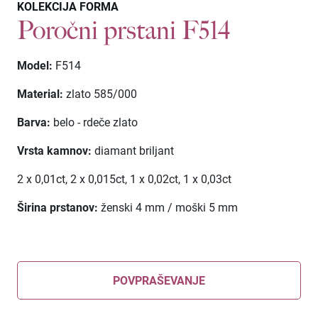
KOLEKCIJA FORMA
Poročni prstani F514
Model:
F514
Material:
zlato 585/000
Barva:
belo - rdeče zlato
Vrsta kamnov:
diamant briljant
2 x 0,01ct,
2 x 0,015ct,
1 x 0,02ct,
1 x 0,03ct
Širina prstanov:
ženski 4 mm / moški 5 mm
POVPRAŠEVANJE