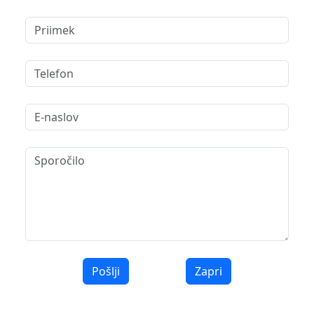
Pošlji
Zapri