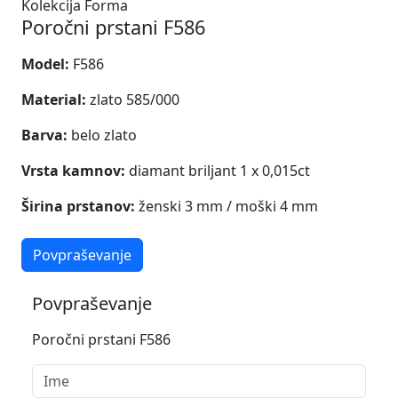
Kolekcija Forma
Poročni prstani F586
Model:
F586
Material:
zlato 585/000
Barva:
belo zlato
Vrsta kamnov:
diamant briljant 1 x 0,015ct
Širina prstanov:
ženski 3 mm / moški 4 mm
Povpraševanje
Povpraševanje
Poročni prstani F586