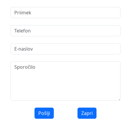
Pošlji
Zapri