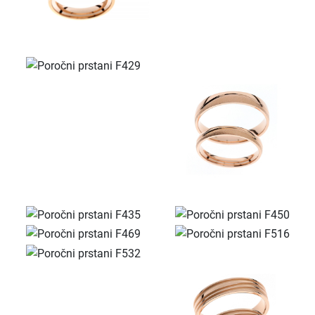
Povpraševanje
POROČNI PRSTANI F573
Kolekcije
KOLEKCIJA CLASSIC
KOLEKCIJA FORMA
KOLEKCIJA ETERNITY
KOLEKCIJA LINEA
KOLEKCIJA ESENCA
Predstavitev